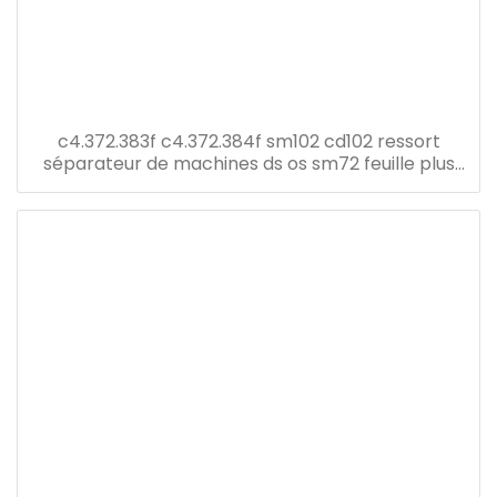
c4.372.383f c4.372.384f sm102 cd102 ressort
séparateur de machines ds os sm72 feuille plus
lisse