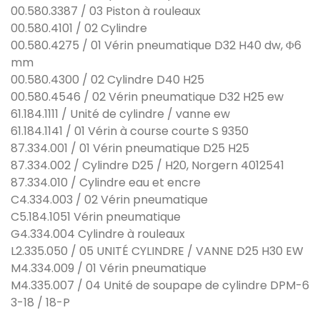
00.580.3387 / 03 Piston à rouleaux
00.580.4101 / 02 Cylindre
00.580.4275 / 01 Vérin pneumatique D32 H40 dw, Φ6
mm
00.580.4300 / 02 Cylindre D40 H25
00.580.4546 / 02 Vérin pneumatique D32 H25 ew
61.184.1111 / Unité de cylindre / vanne ew
61.184.1141 / 01 Vérin à course courte S 9350
87.334.001 / 01 Vérin pneumatique D25 H25
87.334.002 / Cylindre D25 / H20, Norgern 4012541
87.334.010 / Cylindre eau et encre
C4.334.003 / 02 Vérin pneumatique
C5.184.1051 Vérin pneumatique
G4.334.004 Cylindre à rouleaux
L2.335.050 / 05 UNITÉ CYLINDRE / VANNE D25 H30 EW
M4.334.009 / 01 Vérin pneumatique
M4.335.007 / 04 Unité de soupape de cylindre DPM-6
3-18 / 18-P