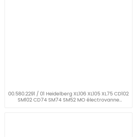
00.580.2291 / 01 Heidelberg XL106 XL105 XL75 CD102
SM102 CD74 SM74 SM52 MO électrovanne
00.580.2291