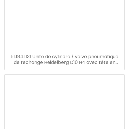
61.184.1131 Unité de cylindre / valve pneumatique
de rechange Heidelberg D10 H4 avec tête en
plastique de joint de connecteur