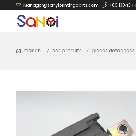
Manager@sanyiprintingparts.com
+86 130434
maison
des produits
pièces détachées 