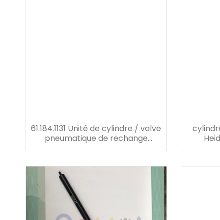
61.184.1131 Unité de cylindre / valve
cylindr
pneumatique de rechange
Hei
Heidelberg D10 H4 avec tête en
machine
plastique de joint de connecteur