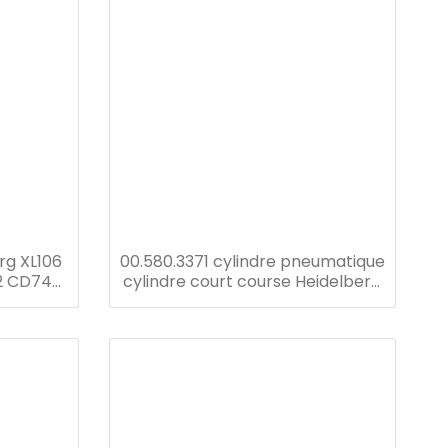
erg XL106
00.580.3371 cylindre pneumatique
02 CD74
cylindre court course Heidelberg
ovanne
SM102 pièces de machine
d'impression