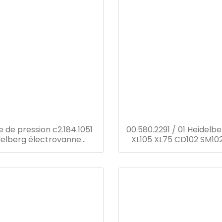
e de pression c2.184.1051
00.580.2291 / 01 Heidelb
delberg électrovanne
XL105 XL75 CD102 SM1
 d'impression Heidelberg
SM74 SM52 MO électr
00.580.2291