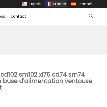
English
France
Español
ous
contact
 cd102 sm102 xl75 cd74 sm74
 buse d'alimentation ventouse
t