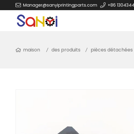
Manager@sanyiprintingparts.com
+86 130434
maison
des produits
pièces détachées 