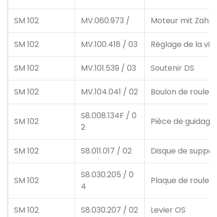
SM 102
MV.060.973 /
Moteur mit Zahn
SM 102
MV.100.418 / 03
Réglage de la vis 
SM 102
MV.101.539 / 03
Soutenir DS
SM 102
MV.104.041 / 02
Boulon de roulem
S8.008.134F / 0
SM 102
Pièce de guidage
2
SM 102
S8.011.017 / 02
Disque de suppor
S8.030.205 / 0
SM 102
Plaque de roule
4
SM 102
S8.030.207 / 02
Levier OS