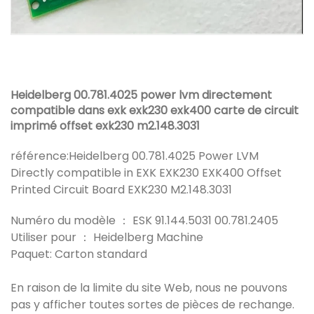
Heidelberg 00.781.4025 power lvm directement
compatible dans exk exk230 exk400 carte de circuit
imprimé offset exk230 m2.148.3031
référence:
Heidelberg 00.781.4025 Power LVM
Directly compatible in EXK EXK230 EXK400 Offset
Printed Circuit Board EXK230 M2.148.3031
Numéro du modèle ： ESK 91.144.5031 00.781.2405
Utiliser pour ： Heidelberg Machine
Paquet: Carton standard
En raison de la limite du site Web, nous ne pouvons
pas y afficher toutes sortes de pièces de rechange.