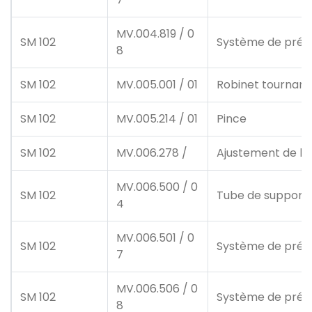
MV.004.819 / 0
SM 102
Système de préh
8
SM 102
MV.005.001 / 01
Robinet tournant
SM 102
MV.005.214 / 01
Pince
SM 102
MV.006.278 /
Ajustement de la
MV.006.500 / 0
SM 102
Tube de support 
4
MV.006.501 / 0
SM 102
Système de préh
7
MV.006.506 / 0
SM 102
Système de préh
8