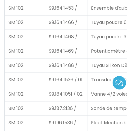
SM 102
S9.164.1453 /
Ensemble d'aubes
SM 102
S9.164.1466 /
Tuyau poudre 60
SM 102
S9.164.1468 /
Tuyau poudre 31
SM 102
S9.164.1469 /
Potentiomètre 3
SM 102
S9.164.1488 /
Tuyau Silikon D8.
SM 102
S9.164.1536 / 01
Transducteur de 
SM 102
S9.184.1051 / 02
Vanne 4/2 voies
SM 102
S9.187.2136 /
Sonde de tempér
SM 102
S9.196.1536 /
Float Mechanik