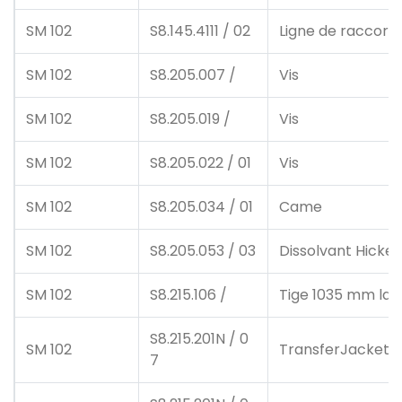
SM 102
S8.145.4111 / 02
Ligne de raccord
SM 102
S8.205.007 /
Vis
SM 102
S8.205.019 /
Vis
SM 102
S8.205.022 / 01
Vis
SM 102
S8.205.034 / 01
Came
SM 102
S8.205.053 / 03
Dissolvant Hickey
SM 102
S8.215.106 /
Tige 1035 mm lan
S8.215.201N / 0
SM 102
TransferJacketPl
7