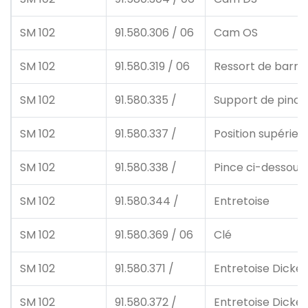
SM 102
91.580.306 / 06
Cam OS
SM 102
91.580.319 / 06
Ressort de barre 
SM 102
91.580.335 /
Support de pince
SM 102
91.580.337 /
Position supérieu
SM 102
91.580.338 /
Pince ci-dessous
SM 102
91.580.344 /
Entretoise
SM 102
91.580.369 / 06
Clé
SM 102
91.580.371 /
Entretoise Dicke 0
SM 102
91.580.372 /
Entretoise Dicke 