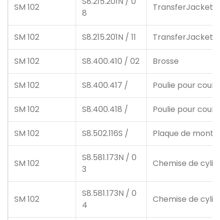
S8.215.201N / 0
SM 102
TransferJacketPl
8
SM 102
S8.215.201N / 11
TransferJacket B
SM 102
S8.400.410 / 02
Brosse
SM 102
S8.400.417 /
Poulie pour courr
SM 102
S8.400.418 /
Poulie pour courr
SM 102
S8.502.116S /
Plaque de monta
S8.581.173N / 0
SM 102
Chemise de cylin
3
S8.581.173N / 0
SM 102
Chemise de cylin
4