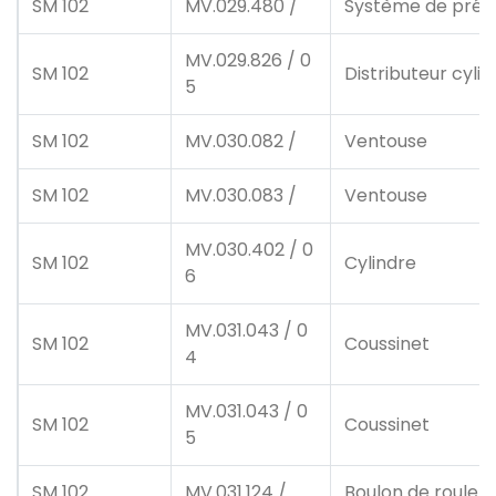
SM 102
MV.029.480 /
Système de préh
MV.029.826 / 0
SM 102
Distributeur cylin
5
SM 102
MV.030.082 /
Ventouse
SM 102
MV.030.083 /
Ventouse
MV.030.402 / 0
SM 102
Cylindre
6
MV.031.043 / 0
SM 102
Coussinet
4
MV.031.043 / 0
SM 102
Coussinet
5
SM 102
MV.031.124 /
Boulon de roule