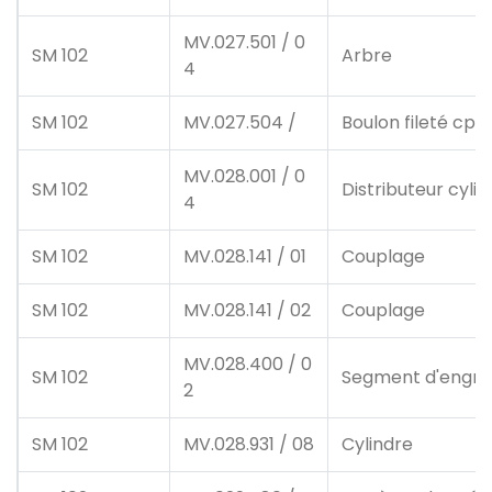
MV.027.501 / 0
SM 102
Arbre
4
SM 102
MV.027.504 /
Boulon fileté cpl
MV.028.001 / 0
SM 102
Distributeur cylin
4
SM 102
MV.028.141 / 01
Couplage
SM 102
MV.028.141 / 02
Couplage
MV.028.400 / 0
SM 102
Segment d'engr
2
SM 102
MV.028.931 / 08
Cylindre