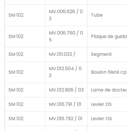
MV.006.626 / 0
SM 102
Tube
3
MV.006.760 / 0
SM 102
Plaque de guidag
5
SM 102
MV.011.033 /
Segment
MV.012.504 / 0
SM 102
Boulon fileté cpl
3
SM 102
MV.012.906 / 03
Lame de docteur
SM 102
MV.016.791 / 01
Levier DS
SM 102
MV.016.792 / 01
Levier OS