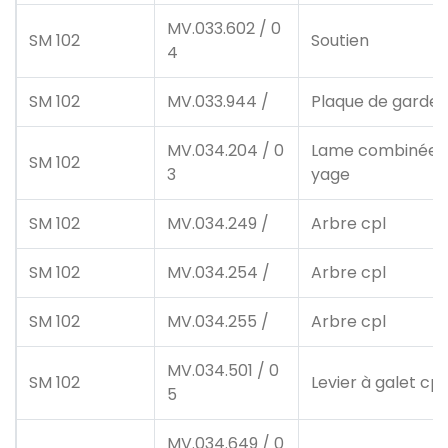
MV.033.602 / 0
SM 102
Soutien
4
SM 102
MV.033.944 /
Plaque de garde
MV.034.204 / 0
Lame combinée de
SM 102
3
yage
SM 102
MV.034.249 /
Arbre cpl
SM 102
MV.034.254 /
Arbre cpl
SM 102
MV.034.255 /
Arbre cpl
MV.034.501 / 0
SM 102
Levier à galet cpl
5
MV.034.649 / 0