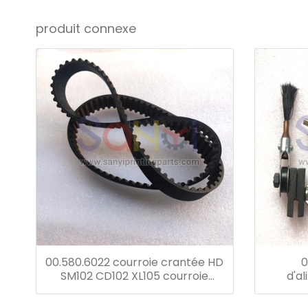
produit connexe
00.580.6022 courroie crantée HD
0
SM102 CD102 XL105 courroie
d'a
d'entraînement d'alimentation
re
pièces de presse à imprimer