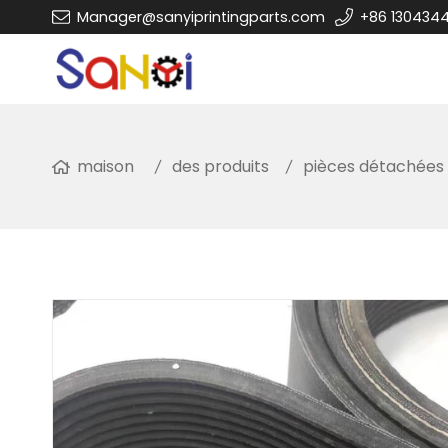
Manager@sanyiprintingparts.com
+86 130434
maison
des produits
pièces détachées 