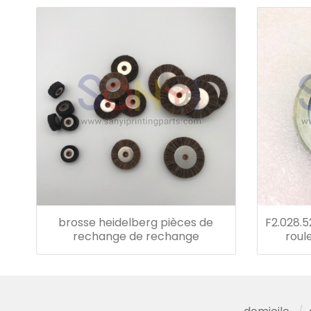
offset
brosse heidelberg pièces de
F2.028.5
rechange de rechange
roul
heide
machi