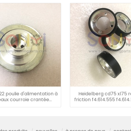
22 poulie d'alimentation à
Heidelberg cd75 xl75 
eaux courroie crantée
friction f4.614.555 f4.614
lberg sm102 cd102 xl105
pièces de rechan
ne d'impression offset