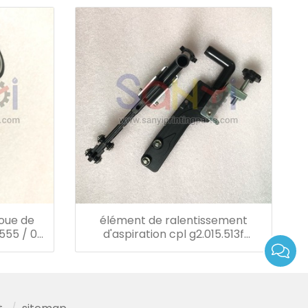
roue de
élément de ralentissement
.555 / 03
d'aspiration cpl g2.015.513f
ge
g2.015.514f heidelberg sm52
pm52 pièces de presse offset
machine