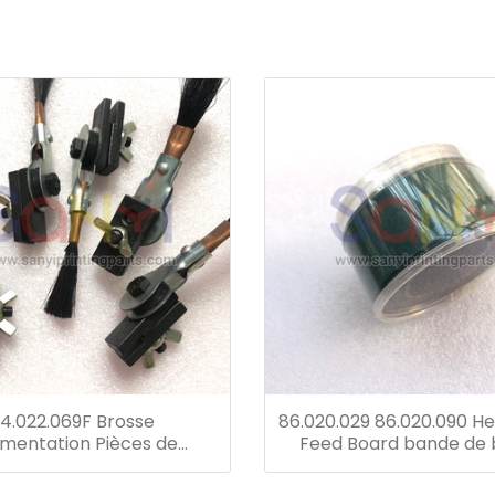
4.022.069F Brosse
86.020.029 86.020.090 He
limentation Pièces de
Feed Board bande de
change Heidelberg
ceinture SM102 taille de 
2050 * 28 * 1mm