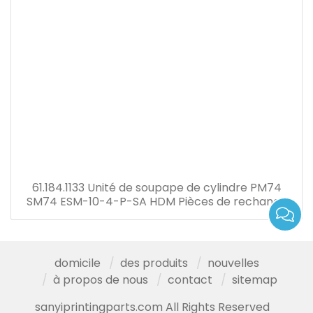
61.184.1133 Unité de soupape de cylindre PM74
SM74 ESM-10-4-P-SA HDM Pièces de rechange
pour machines d'impression offset pour
Heidelberg
domicile
des produits
nouvelles
à propos de nous
contact
sitemap
sanyiprintingparts.com All Rights Reserved