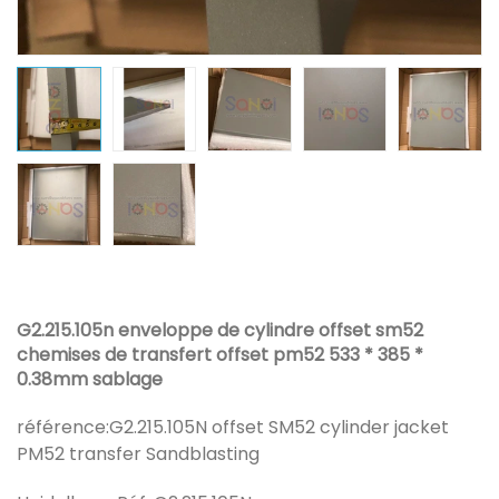
G2.215.105n enveloppe de cylindre offset sm52
chemises de transfert offset pm52 533 * 385 *
0.38mm sablage
référence:
G2.215.105N offset SM52 cylinder jacket
PM52 transfer Sandblasting