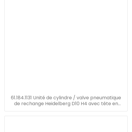
61.184.1131 Unité de cylindre / valve pneumatique
de rechange Heidelberg D10 H4 avec tête en
plastique de joint de connecteur