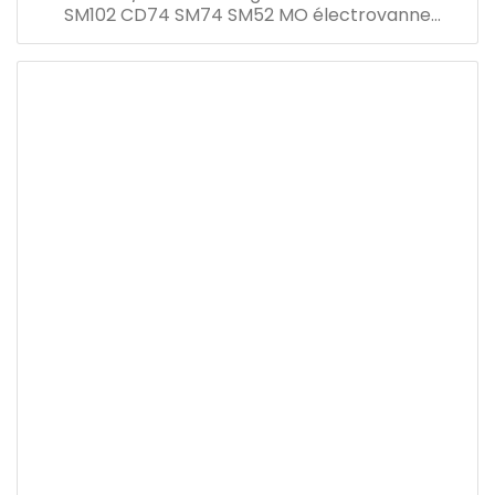
SM102 CD74 SM74 SM52 MO électrovanne
00.580.2291