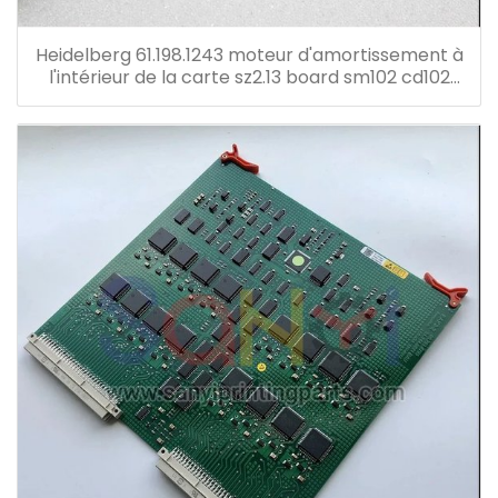
Heidelberg 61.198.1243 moteur d'amortissement à
l'intérieur de la carte sz2.13 board sm102 cd102
cx102 so102 press