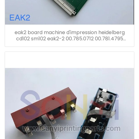
eak2 board machine d'impression heidelberg
cd102 sm102 eak2-2 00.785.0712 00.781.4795
00.781.8903 91.144.6021