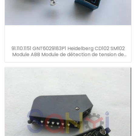
91.110.1151 GNT6029183P1 Heidelberg CD102 SM102
Module ABB Module de détection de tension de
courant Transformateur GNT7051052R1