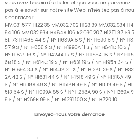
vous avez besoin d'articles et que vous ne parvenez
pas à le savoir sur notre site Web, n'hésitez pas à nou
s contacter.
MV.031.577 H122 38 MV.032.702 H123 39 MV.032.934 H4
84 106 MV.032.934 H484B 106 R2.030.207 H1251 87 S9.5
81.173 H1465 44 S / Nº H689A 8 S / Nº H690 8 S / Nº H8
57 9 S / Nº H858 9 S / Nº H1996A 11 S / Nº H641D 16 S /
Nº H1829 16 S / Nº H424A 17 S / Nº H1156A 18 S / Nº H115
6B 18 S / Nº H614C 19 S / Nº H631 19 S / Nº H1954 34 S /
Nº H1894 34 S / Nº H1448 36 S / Nº H1285 39 S / Nº H33
2A 42 S / Nº H1631 44 S / Nº H1518 49 S / Nº H1518A 49
S / Nº H1518B 49 S / Nº H1518H 49 S / Nº H1519 49 S / H1
513 54 S / Nº H099A 85 S / Nº H258A 90 S / Nº H269A 9
9 S / Nº H269B 99 S / Nº H1391 100 S / Nº H720 10
Envoyez-nous votre demande