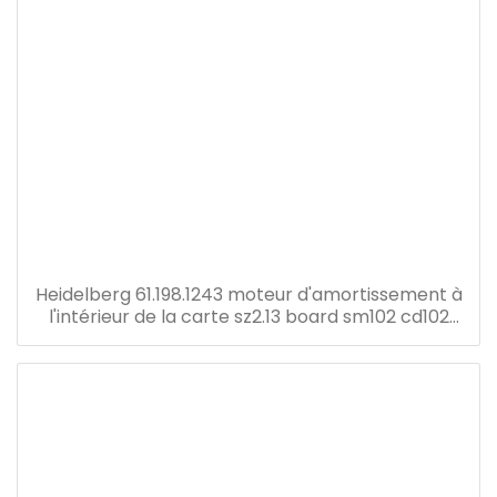
Heidelberg 61.198.1243 moteur d'amortissement à
l'intérieur de la carte sz2.13 board sm102 cd102
cx102 so102 press