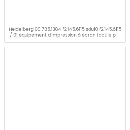
Heidelberg 00.785.1384 f2.145.6115 sdu10 f2.145.6115
/ 01 équipement d'impression à écran tactile pm
52 pièces de rechange pour presse offset