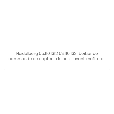
Heidelberg 65.110.1312 68.110.1321 boîtier de
commande de capteur de pose avant maître de
vitesse de remplacement u2 tableau électrique