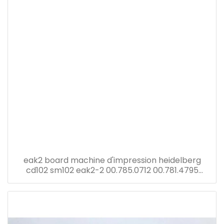
eak2 board machine d'impression heidelberg
cd102 sm102 eak2-2 00.785.0712 00.781.4795
00.781.8903 91.144.6021