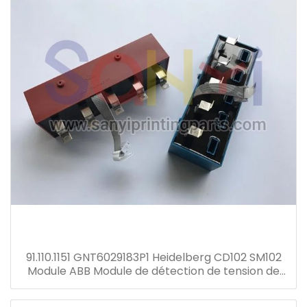
91.110.1151 GNT6029183P1 Heidelberg CD102 SM102
Module ABB Module de détection de tension de
courant Transformateur GNT7051052R1