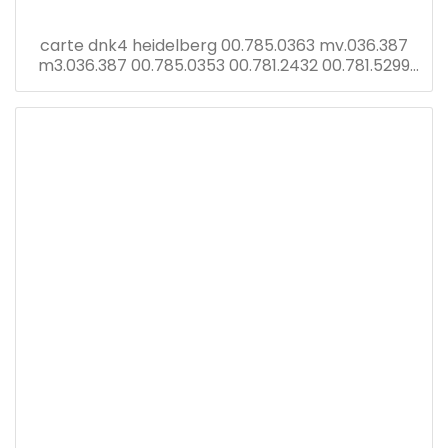
carte dnk4 heidelberg 00.785.0363 mv.036.387
m3.036.387 00.785.0353 00.781.2432 00.781.5299
écran tronic cp avec carte dnk2