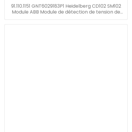
91.110.1151 GNT6029183P1 Heidelberg CD102 SM102
Module ABB Module de détection de tension de
courant Transformateur GNT7051052R1