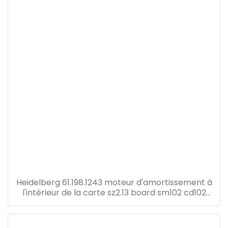
Heidelberg 61.198.1243 moteur d'amortissement à
l'intérieur de la carte sz2.13 board sm102 cd102
cx102 so102 press