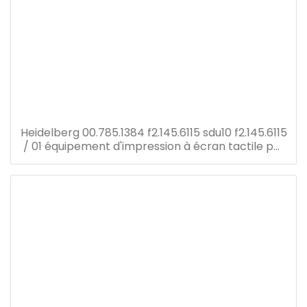
Heidelberg 00.785.1384 f2.145.6115 sdu10 f2.145.6115
/ 01 équipement d'impression à écran tactile pm
52 pièces de rechange pour presse offset