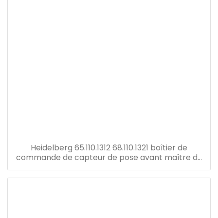
Heidelberg 65.110.1312 68.110.1321 boîtier de
commande de capteur de pose avant maître de
vitesse de remplacement u2 tableau électrique