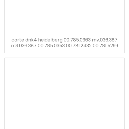
carte dnk4 heidelberg 00.785.0363 mv.036.387
m3.036.387 00.785.0353 00.781.2432 00.781.5299
écran tronic cp avec carte dnk2