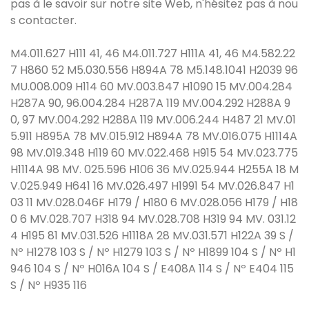
pas à le savoir sur notre site Web, n'hésitez pas à nou
s contacter.
M4.011.627 H111 41, 46 M4.011.727 H111A 41, 46 M4.582.22
7 H860 52 M5.030.556 H894A 78 M5.148.1041 H2039 96
MU.008.009 H114 60 MV.003.847 H1090 15 MV.004.284
H287A 90, 96.004.284 H287A 119 MV.004.292 H288A 9
0, 97 MV.004.292 H288A 119 MV.006.244 H487 21 MV.01
5.911 H895A 78 MV.015.912 H894A 78 MV.016.075 H1114A
98 MV.019.348 H119 60 MV.022.468 H915 54 MV.023.775
H1114A 98 MV. 025.596 H106 36 MV.025.944 H255A 18 M
V.025.949 H641 16 MV.026.497 H1991 54 MV.026.847 H1
03 11 MV.028.046F H179 / H180 6 MV.028.056 H179 / H18
0 6 MV.028.707 H318 94 MV.028.708 H319 94 MV. 031.12
4 H195 81 MV.031.526 H1118A 28 MV.031.571 H122A 39 S /
Nº H1278 103 S / Nº H1279 103 S / Nº H1899 104 S / Nº H1
946 104 S / Nº H016A 104 S / E408A 114 S / Nº E404 115
S / Nº H935 116