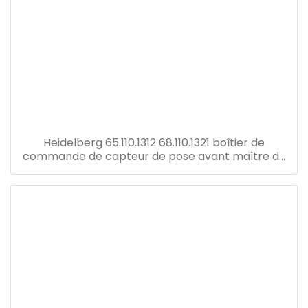
Heidelberg 65.110.1312 68.110.1321 boîtier de
commande de capteur de pose avant maître de
vitesse de remplacement u2 tableau électrique