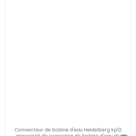
Connecteur de bobine d'eau Heidelberg kp12
approprié de connexion de bobine d'eau de