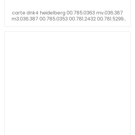
carte dnk4 heidelberg 00.785.0363 mv.036.387
m3.036.387 00.785.0353 00.781.2432 00.781.5299
écran tronic cp avec carte dnk2