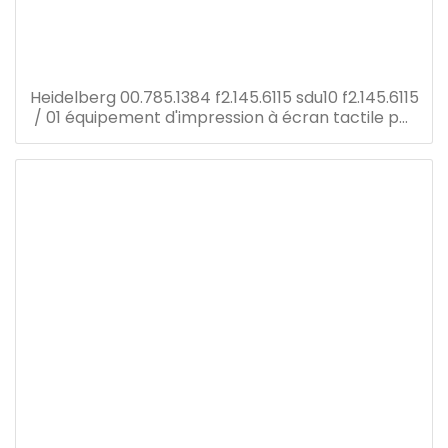
Heidelberg 00.785.1384 f2.145.6115 sdu10 f2.145.6115
/ 01 équipement d'impression à écran tactile pm
52 pièces de rechange pour presse offset