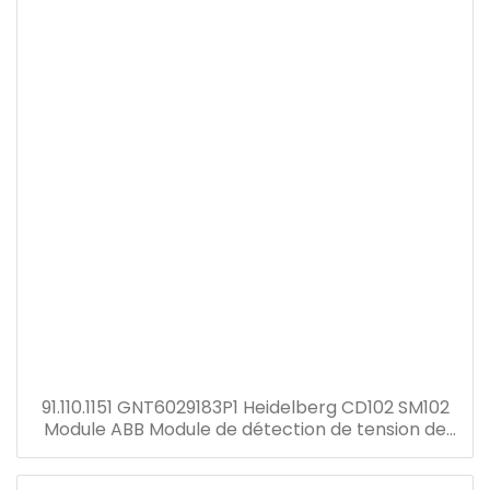
91.110.1151 GNT6029183P1 Heidelberg CD102 SM102
Module ABB Module de détection de tension de
courant Transformateur GNT7051052R1