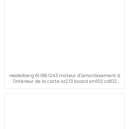
Heidelberg 61.198.1243 moteur d'amortissement à
l'intérieur de la carte sz2.13 board sm102 cd102
cx102 so102 press