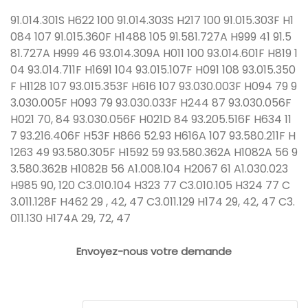
91.014.301S H622 100 91.014.303S H217 100 91.015.303F H1
084 107 91.015.360F H1488 105 91.581.727A H999 41 91.5
81.727A H999 46 93.014.309A H011 100 93.014.601F H819 1
04 93.014.711F H1691 104 93.015.107F H091 108 93.015.350
F H1128 107 93.015.353F H616 107 93.030.003F H094 79 9
3.030.005F H093 79 93.030.033F H244 87 93.030.056F
H021 70, 84 93.030.056F H021D 84 93.205.516F H634 11
7 93.216.406F H53F H866 52.93 H616A 107 93.580.211F H
1263 49 93.580.305F H1592 59 93.580.362A H1082A 56 9
3.580.362B H1082B 56 A1.008.104 H2067 61 A1.030.023
H985 90, 120 C3.010.104 H323 77 C3.010.105 H324 77 C
3.011.128F H462 29 , 42, 47 C3.011.129 H174 29, 42, 47 C3.
011.130 H174A 29, 72, 47
Envoyez-nous votre demande