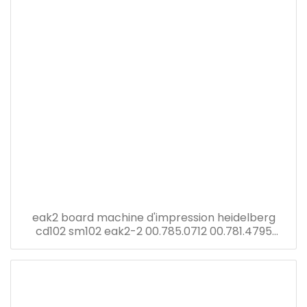
eak2 board machine d'impression heidelberg
cd102 sm102 eak2-2 00.785.0712 00.781.4795
00.781.8903 91.144.6021