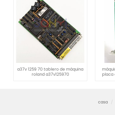
a37v 1259 70 tablero de máquina
máqui
roland a37v125970
placa 
casa