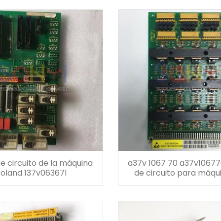
e circuito de la máquina
a37v 1067 70 a37v10677
roland 137v063671
de circuito para máqu
impresión rolan