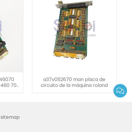
046070
a37v052670 man placa de
0460 70
circuito de la máquina roland
sitemap