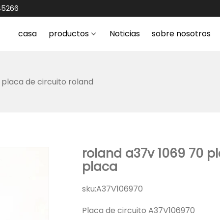
45266
casa
productos
Noticias
sobre nosotros
placa de circuito roland
roland a37v 1069 70 p
placa
sku:
A37V106970
Placa de circuito A37V106970