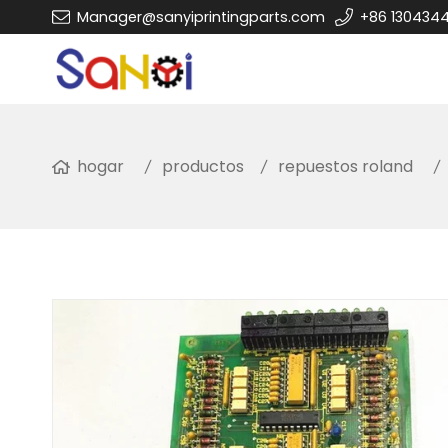
Manager@sanyiprintingparts.com
+86 130434
hogar
productos
repuestos roland