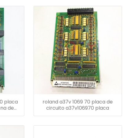
0 placa
roland a37v 1069 70 placa de
ina de
circuito a37v106970 placa
d