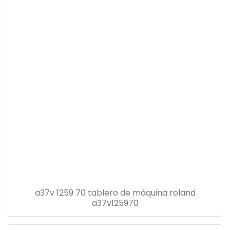
a37v 1259 70 tablero de máquina roland
a37v125970