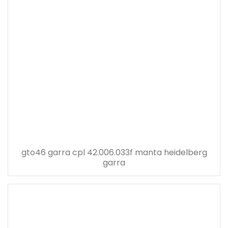
gto46 garra cpl 42.006.033f manta heidelberg
garra