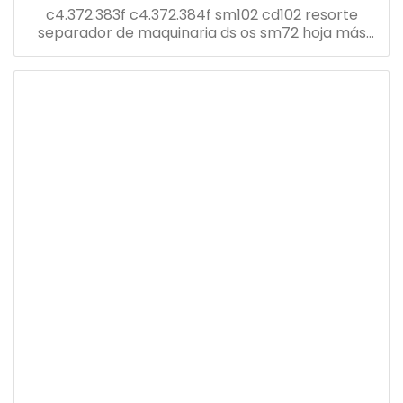
c4.372.383f c4.372.384f sm102 cd102 resorte
separador de maquinaria ds os sm72 hoja más
suave