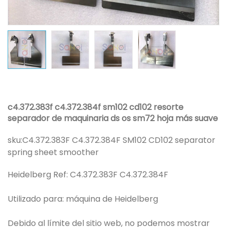
c4.372.383f c4.372.384f sm102 cd102 resorte
separador de maquinaria ds os sm72 hoja más suave
sku:
C4.372.383F C4.372.384F SM102 CD102 separator
spring sheet smoother
Heidelberg Ref: C4.372.383F C4.372.384F
Utilizado para: máquina de Heidelberg
Debido al límite del sitio web, no podemos mostrar