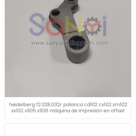
heidelberg f2.028.032r palanca cd102 cx102 sm102
sx102 xl105 xl106 máquina de impresión en offset