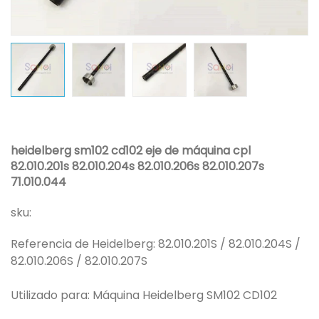
heidelberg sm102 cd102 eje de máquina cpl
82.010.201s 82.010.204s 82.010.206s 82.010.207s
71.010.044
sku:
Referencia de Heidelberg: 82.010.201S / 82.010.204S /
82.010.206S / 82.010.207S
Utilizado para: Máquina Heidelberg SM102 CD102