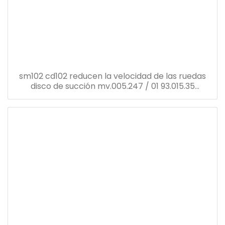
sm102 cd102 reducen la velocidad de las ruedas
disco de succión mv.005.247 / 01 93.015.35
tamaño: 25 * 90 mm