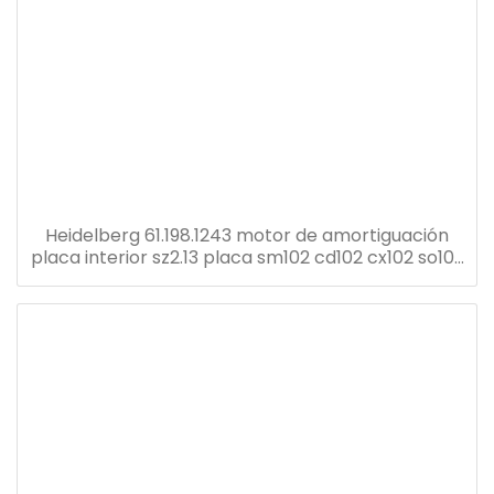
Heidelberg 61.198.1243 motor de amortiguación
placa interior sz2.13 placa sm102 cd102 cx102 so102
prensa