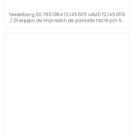
heidelberg 00.785.1384 f2.145.6115 sdu10 f2.145.6115
/ 01 equipo de impresión de pantalla táctil pm 52
repuestos para prensa offset