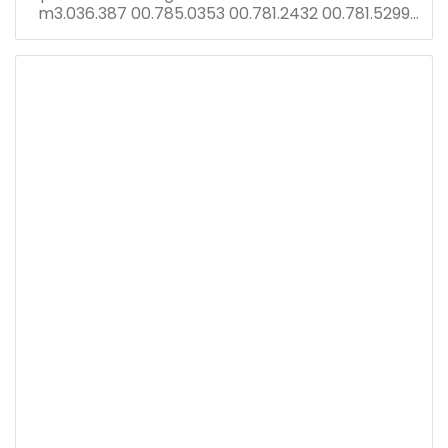
m3.036.387 00.785.0353 00.781.2432 00.781.5299
cp pantalla tronic con tarjeta dnk2