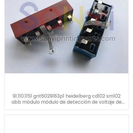
91.110.1151 gnt6029183p1 heidelberg cd102 sm102
abb módulo módulo de detección de voltaje de
corriente transformador gnt7051052r1