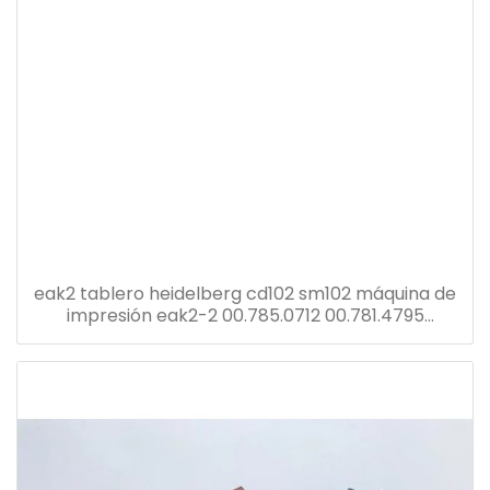
eak2 tablero heidelberg cd102 sm102 máquina de
impresión eak2-2 00.785.0712 00.781.4795
00.781.8903 91.144.6021