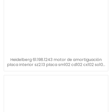
Heidelberg 61.198.1243 motor de amortiguación
placa interior sz2.13 placa sm102 cd102 cx102 so102
prensa