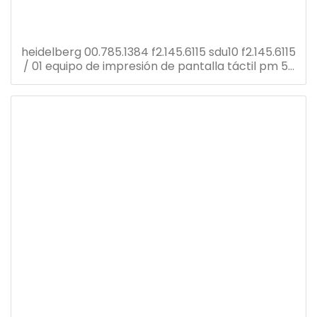
heidelberg 00.785.1384 f2.145.6115 sdu10 f2.145.6115
/ 01 equipo de impresión de pantalla táctil pm 52
repuestos para prensa offset