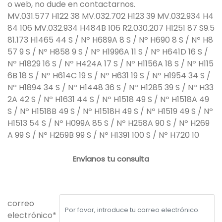
o web, no dude en contactarnos.
MV.031.577 H122 38 MV.032.702 H123 39 MV.032.934 H4
84 106 MV.032.934 H484B 106 R2.030.207 H1251 87 S9.5
81.173 H1465 44 S / Nº H689A 8 S / Nº H690 8 S / Nº H8
57 9 S / Nº H858 9 S / Nº H1996A 11 S / Nº H641D 16 S /
Nº H1829 16 S / Nº H424A 17 S / Nº H1156A 18 S / Nº H115
6B 18 S / Nº H614C 19 S / Nº H631 19 S / Nº H1954 34 S /
Nº H1894 34 S / Nº H1448 36 S / Nº H1285 39 S / Nº H33
2A 42 S / Nº H1631 44 S / Nº H1518 49 S / Nº H1518A 49
S / Nº H1518B 49 S / Nº H1518H 49 S / Nº H1519 49 S / Nº
H1513 54 S / Nº H099A 85 S / Nº H258A 90 S / Nº H269
A 99 S / Nº H269B 99 S / Nº H1391 100 S / Nº H720 10
Envíanos tu consulta
correo
electrónico*