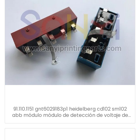
91.110.1151 gnt6029183p1 heidelberg cd102 sm102
abb módulo módulo de detección de voltaje de
corriente transformador gnt7051052r1