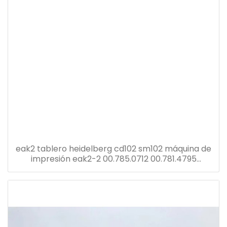
eak2 tablero heidelberg cd102 sm102 máquina de
impresión eak2-2 00.785.0712 00.781.4795
00.781.8903 91.144.6021