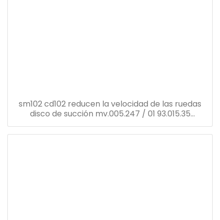
sm102 cd102 reducen la velocidad de las ruedas
disco de succión mv.005.247 / 01 93.015.35
tamaño: 25 * 90 mm