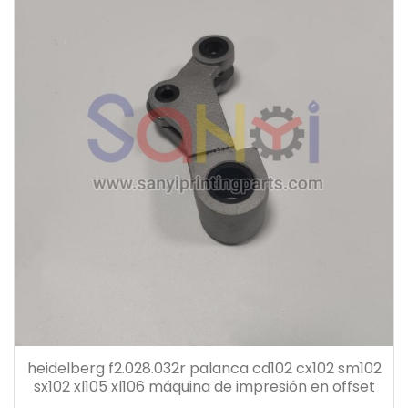
heidelberg f2.028.032r palanca cd102 cx102 sm102
sx102 xl105 xl106 máquina de impresión en offset