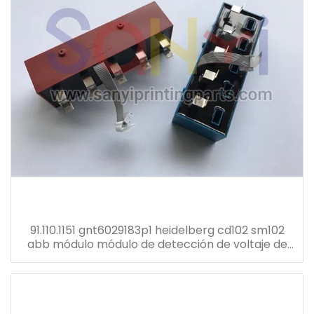
91.110.1151 gnt6029183p1 heidelberg cd102 sm102
abb módulo módulo de detección de voltaje de
corriente transformador gnt7051052r1