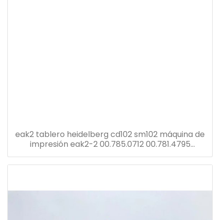
eak2 tablero heidelberg cd102 sm102 máquina de
impresión eak2-2 00.785.0712 00.781.4795
00.781.8903 91.144.6021