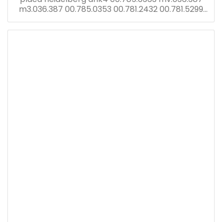
m3.036.387 00.785.0353 00.781.2432 00.781.5299
cp pantalla tronic con tarjeta dnk2