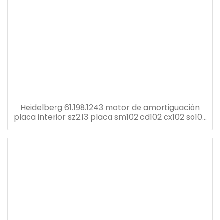
Heidelberg 61.198.1243 motor de amortiguación
placa interior sz2.13 placa sm102 cd102 cx102 so102
prensa