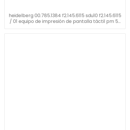
heidelberg 00.785.1384 f2.145.6115 sdu10 f2.145.6115
/ 01 equipo de impresión de pantalla táctil pm 52
repuestos para prensa offset