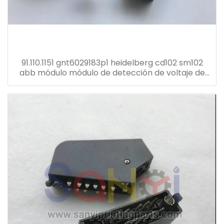
91.110.1151 gnt6029183p1 heidelberg cd102 sm102
abb módulo módulo de detección de voltaje de
corriente transformador gnt7051052r1