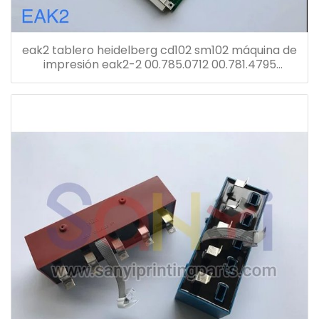
eak2 tablero heidelberg cd102 sm102 máquina de
impresión eak2-2 00.785.0712 00.781.4795
00.781.8903 91.144.6021