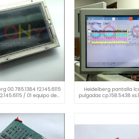
rg 00.785.1384 f2.145.6115
Heidelberg pantalla lc
2.145.6115 / 01 equipo de
pulgadas cp.158.5438 xs.
ón de pantalla táctil pm
estos para prensa offset