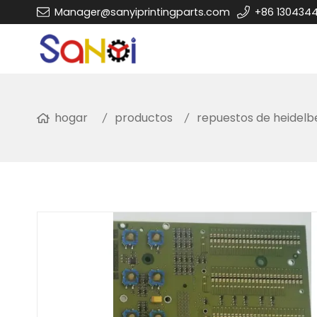
Manager@sanyiprintingparts.com
+86 130434
hogar
productos
repuestos de heidelb