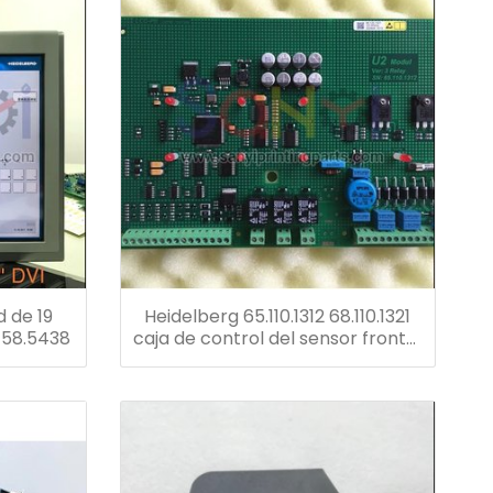
d de 19
Heidelberg 65.110.1312 68.110.1321
158.5438
caja de control del sensor frontal
maestro de velocidad de
reemplazo u2 tablero eléctrico