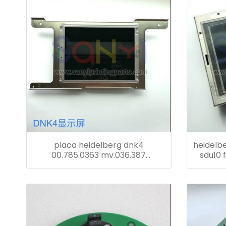
placa heidelberg dnk4
heidelbe
00.785.0363 mv.036.387
sdu10 f
m3.036.387 00.785.0353
impresi
00.781.2432 00.781.5299 cp
52 repu
pantalla tronic con tarjeta dnk2